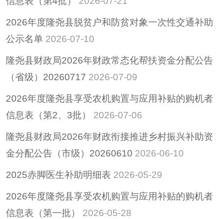
信息表（第4批）
2026-07-21
招考招录
2026年度隆尧县脱贫户和防贫对象一次性交通补助
重大决策
公示名单
2026-07-10
重大会议
隆尧县财政局2026年财政常态化帮扶资金分配公告
其他
（省级）20260717
2026-07-09
隆尧县稳定经济运行
政策专栏
2026年度隆尧县享受农机购置与应用补贴的购机者
助企纾困
信息表（第2、3批）
2026-07-06
社会救助
隆尧县财政局2026年财政衔接推进乡村振兴补助资
养老服务
金分配公告（市级）20260610
2026-06-10
减税降费
2025赤脚医生补助明细表
2026-05-29
2026年度隆尧县享受农机购置与应用补贴的购机者
信息表（第一批）
2026-05-28