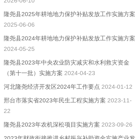
2026-06-10
行政事业性收费
隆尧县2025年耕地地力保护补贴发放工作实施方案
政府采购
2025-06-06
重大建设项目
建议提案
隆尧县2024年耕地地力保护补贴发放工作实施方案
惠民惠农财政补贴专
2024-05-25
栏
隆尧县2023年中央农业防灾减灾和水利救灾资金
招考招录
（第十一批）实施方案
2024-04-23
重大决策
河北隆尧经济开发区2024年工作要点
2024-01-12
重大会议
其他
邢台市落实省2023年民生工程实施方案
2023-11-
隆尧县稳定经济运行
22
政策专栏
隆尧县2023年农机深松项目实施方案
2023-09-26
助企纾困
社会救助
2023年财政衔接推进乡村振兴补助资金实施产业发