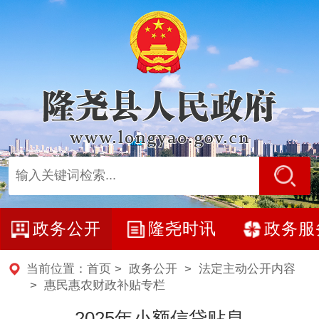
政务公开
隆尧时讯
政务服
当前位置：
首页
>
政务公开
>
法定主动公开内容
>
惠民惠农财政补贴专栏
2025年小额信贷贴息