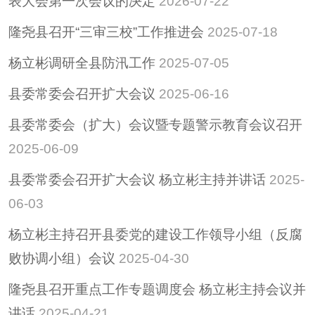
表大会第一次会议的决定
2026-07-22
招考招录
隆尧县召开“三审三校”工作推进会
2025-07-18
重大决策
杨立彬调研全县防汛工作
2025-07-05
重大会议
其他
县委常委会召开扩大会议
2025-06-16
隆尧县稳定经济运行
县委常委会（扩大）会议暨专题警示教育会议召开
政策专栏
2025-06-09
助企纾困
社会救助
县委常委会召开扩大会议 杨立彬主持并讲话
2025-
养老服务
06-03
减税降费
杨立彬主持召开县委党的建设工作领导小组（反腐
败协调小组）会议
2025-04-30
隆尧县召开重点工作专题调度会 杨立彬主持会议并
讲话
2025-04-21