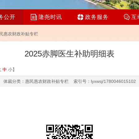
务公开
隆尧时讯
政务服务
互
民惠农财政补贴专栏
2025赤脚医生补助明细表
大
中
小
】
体裁分类：惠民惠农财政补贴专栏 索引号：lyxwsj/1780046015102