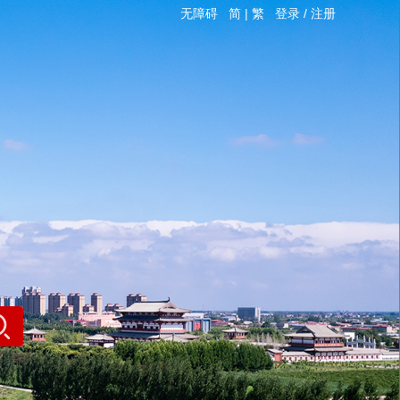
无障碍
简
|
繁
登录
/
注册