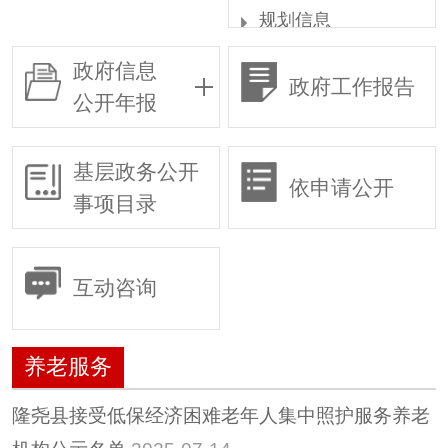
规划信息
统计信息
政府信息
政府工作报告
权责清单
公开年报
行政许可
行政复议
基层政务公开
依申请公开
行政执法
事项目录
预算/决算
行政事业性收费
互动咨询
政府采购
重大建设项目
养老服务
建议提案
惠民惠农财政补贴专
隆尧县接受低保经济困难老年人集中照护服务养老
栏