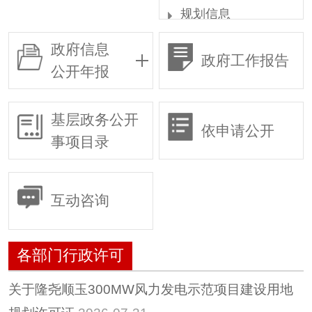
规划信息
统计信息
政府信息
政府工作报告
权责清单
公开年报
行政许可
各部门行政许可
基层政务公开
依申请公开
行政审批
事项目录
行政复议
行政执法
互动咨询
预算/决算
行政事业性收费
各部门行政许可
政府采购
重大建设项目
关于隆尧顺玉300MW风力发电示范项目建设用地
建议提案