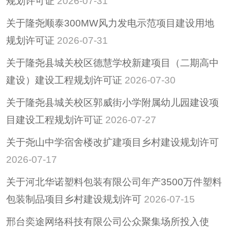
规划许可证
2026-07-31
惠民惠农财政补贴专
关于隆尧顺泰300MW风力发电示范项目建设用地
栏
规划许可证
2026-07-31
招考招录
关于隆尧县城关校区德慧学校新建项目（二期高中
重大决策
建设）建设工程规划许可证
2026-07-30
重大会议
其他
关于隆尧县城关校区郭威街小学附属幼儿园建设项
隆尧县稳定经济运行
目建设工程规划许可证
2026-07-27
政策专栏
关于尧山中学宿舍楼改扩建项目乡村建设规划许可
助企纾困
2026-07-17
社会救助
养老服务
关于河北华诺塑料包装有限公司年产3500万件塑料
减税降费
包装制品项目乡村建设规划许可
2026-07-15
邢台奕途网络科技有限公司公众聚集场所投入使