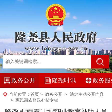
政务公开
隆尧时讯
政务服
当前位置：
首页
>
政务公开
>
法定主动公开内容
>
惠民惠农财政补贴专栏
隆尧县“雨露计划”职业教育补助人员