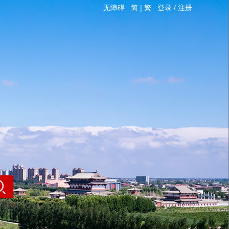
无障碍
简
|
繁
登录
/
注册