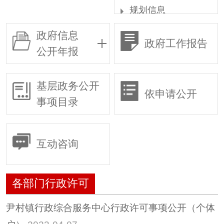
规划信息
统计信息
政府信息
政府工作报告
权责清单
公开年报
行政许可
各部门行政许可
基层政务公开
依申请公开
行政审批
事项目录
行政复议
行政执法
互动咨询
预算/决算
行政事业性收费
各部门行政许可
政府采购
重大建设项目
尹村镇行政综合服务中心行政许可事项公开（个体
建议提案