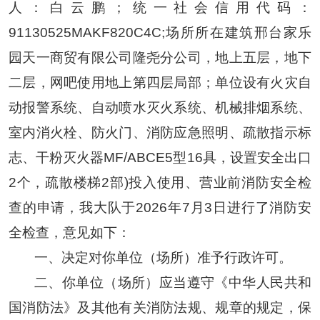
人：白云鹏；
统一社会信用代码：
91130525MA
KF820C4C;场所所在建筑
邢台家乐
园天一商贸有限公司隆尧分公司
，地上五层，地下
二层，网吧使用地上第四层局部；单位设有火灾自
动报警系统、自动喷水灭火系统、机械排烟系统、
室内消火栓、防火门、消防应急照明、疏散指示标
志、干粉
灭火器MF/ABCE5型16具
，
设置安全出口
2
个
，
疏散楼梯
2
部
)投入使用、营业前消防安全检
查的申请，我大队于2026年7月3日进行了消防安
全检查，意见如下：
一、决定对你单位（场所）准予行政许可。
二、你单位（场所）应当遵守《中华人民共和
国消防法》及其他有关消防法规、规章的规定，保