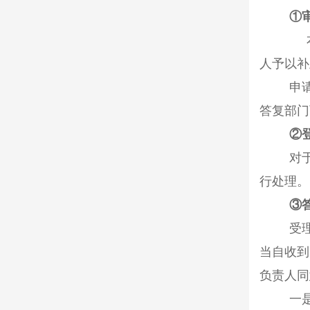
①
本单
人予以补
申
答复部门
②
对
行处理。
③
受
当自收到
负责人同
一