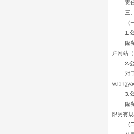
责
三
（
1.
隆
户网站（
2.
对
w.longya
3.
隆
限另有规
（