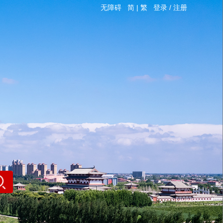
无障碍
简
|
繁
登录
/
注册