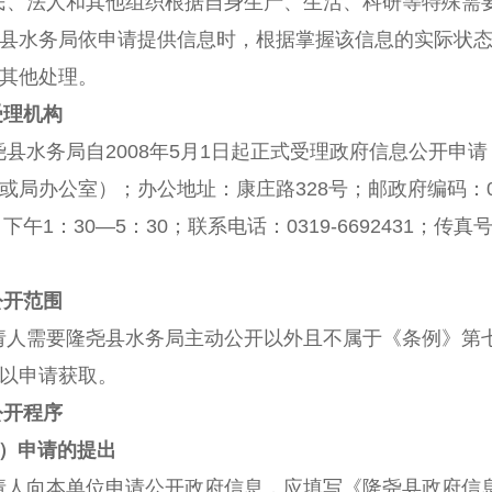
民、法人和其他组织根据自身生产、生活、科研等特殊需
县水务局依申请提供信息时，根据掌握该信息的实际状
其他处理。
受理机构
尧
县水务局自
2008
年
5
月
1
日起正式受理政府信息公开申请
或局办公室）；办公地址：
康庄路
328
号；邮政府编码：
，下午
1
：
30—5
：
30
；联系电话：
0319-
6692431
；
传真
公开范围
请人需要
隆尧
县水务局主动公开以外且不属于《条例》第
以申请获取。
公开程序
）申请的提出
请人向本单位申请公开政府信息，应填写《
隆尧
县政府信