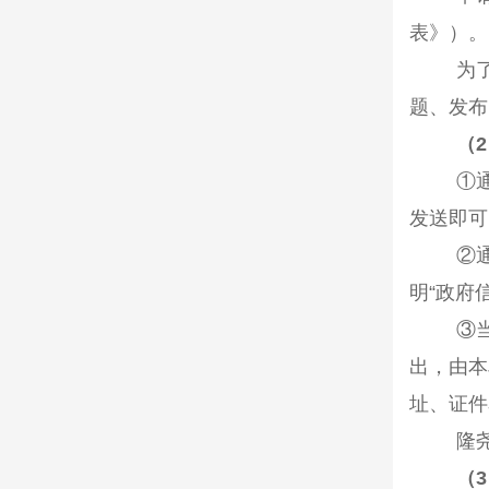
表》）。
为
题、发布
（
2
①
发送即可
②
明
“
政府
③
出，由本
址、证件
隆
（
3