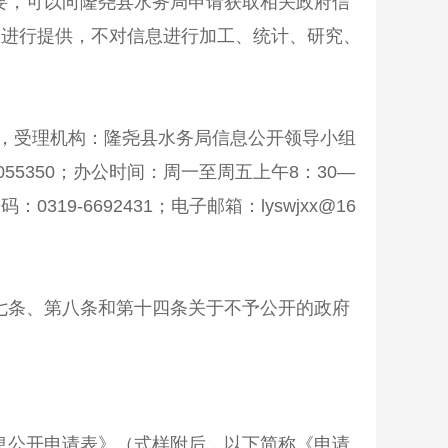
要，可以向
隆尧
县水务局申请获取相关政府信
态进行提供，不对信息进行加工、统计、研究、
，受理机构：
隆尧
县水务局信息公开领导小组
055350
；办公时间：周一至周五上午
8
：
30—
号码：
0319-
6692431
；电子邮箱
：
lyswjxx@16
七条、第八条和第十四条关于不予公开的政府
息公开申请表》（式样附后，以下简称《申请