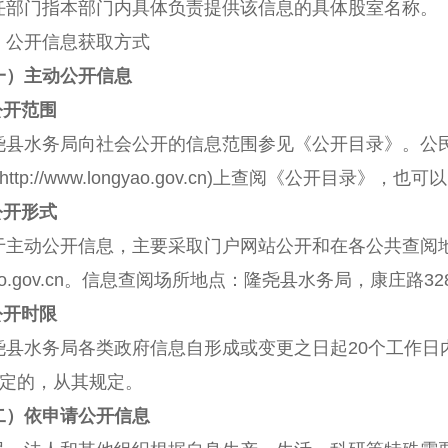
任部门指本部门内具体负责提供该信息的具体
股
室名称。
、公开信息获取方式
一）主动公开信息
公开范围
尧
县水务局向社会公开的信息范围参见《公开目录》。公
http:
//
www.longyao.gov.cn)
上查阅《公开目录》，也可以
公开形式
于主动公开信息，主要采取门户网站公开和在各公共查阅
o.gov.cn
。信息查阅场所地点：
隆尧
县水务局，
康庄路
32
公开时限
尧
县水务局各类政府信息自形成或变更之日起
20
个工作日
定的，从其规定。
二）依申请公开信息