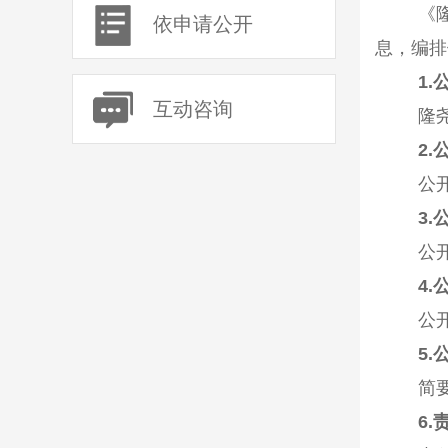
《
依申请公开
息，编排
1.
互动咨询
隆
2.
公
3.
公
4.
公
5.
简
6.