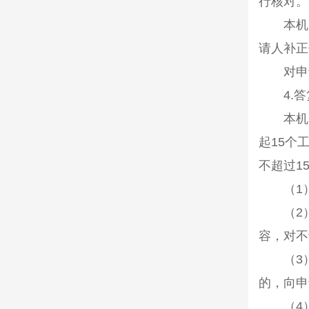
行核对。
本机关
请人补正
对申请
4.
答
本机关
起
15
个
不超过
1
（
1
（
2
容，对不
（
3
的，向申
（
4