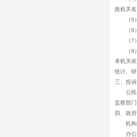
政机关名
（
5
（
6
（
7
（
8
本机关依
统计、研
三、投诉
公民、
监察部门
四、政府
机构名
办公地