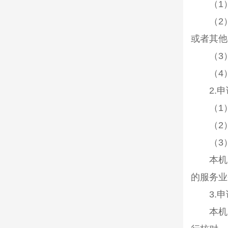
（
1
（
2
或者其他
（
3
（
4
2.
申
（
1
（
2
（
3
本机关
的服务业
3.
申
本机关