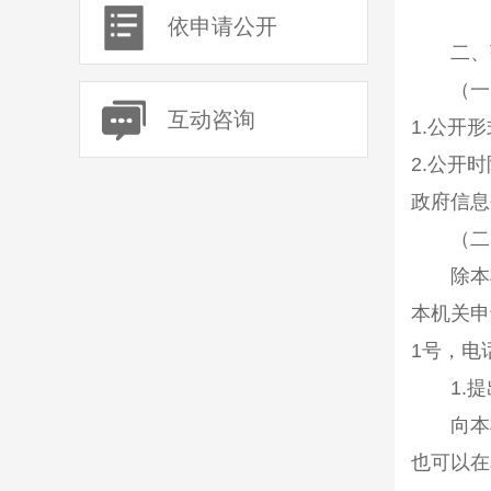
依申请公开
二、获
（一）
互动咨询
1.
公开形
2.
公开时
政府信息
（二）
除本机
本机关申
1号
，电
1.
提
向本机
也可以在