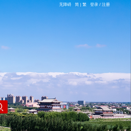
无障碍
简
|
繁
登录
/
注册