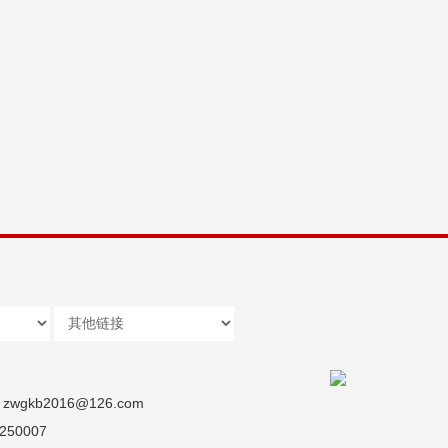
wgkb2016@126.com
50007