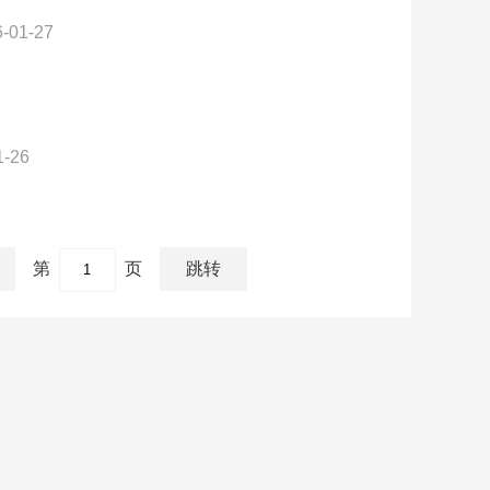
-01-27
1-26
第
页
跳转