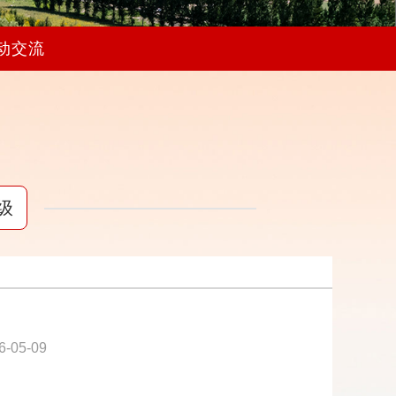
动交流
级
6-05-09