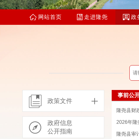
网站首页
走进隆尧
政
事前公
政策文件
隆尧县财
政府信息
2026
公开指南
隆尧县审