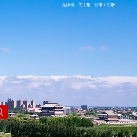
无障碍
简
|
繁
登录
/
注册