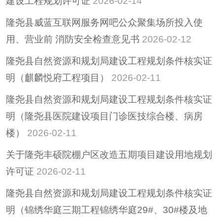
建设工程规划许可证
2026-02-14
惠民惠农财政补贴专
隆尧县威蓝互联网服务网吧公众聚集场所投入使
栏
用、营业前 消防安全检查意见书
2026-02-12
招考招录
隆尧县自然资源和规划局建设工程规划条件核实证
重大决策
明（麒麟悦府工程项目）
2026-02-11
重大会议
其他
隆尧县自然资源和规划局建设工程规划条件核实证
隆尧县稳定经济运行
明（隆尧县医院建设项目门诊医技综合楼、病房
政策专栏
楼）
2026-02-11
助企纾困
关于隆尧丰硕院棚户区改造五期项目建设用地规划
社会救助
许可证
2026-02-11
养老服务
减税降费
隆尧县自然资源和规划局建设工程规划条件核实证
明（锦绣华庭三期工程锦绣华庭29#、30#楼及地