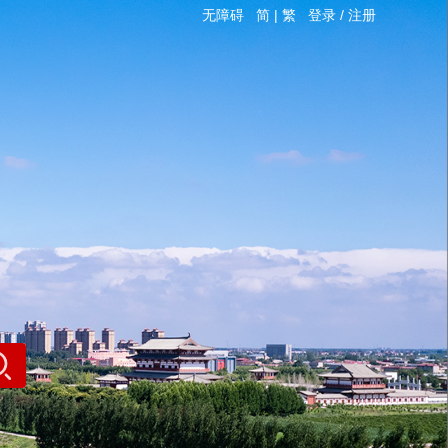
无障碍
简
|
繁
登录
/
注册