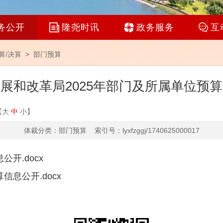
务公开
隆尧时讯
政务服务
互
算/决算
>
部门预算
展和改革局2025年部门及所属单位预
【
大
中
小
】
体裁分类：部门预算 索引号：lyxfzggj/1740625000017
开.docx
信息公开.docx