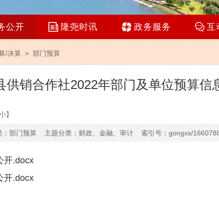
务公开
隆尧时讯
政务服务
互
算/决算
>
部门预算
县供销合作社2022年部门及单位预算信
小
】
：部门预算 主题分类：财政、金融、审计 索引号：gongxs/16607886
.docx
.docx