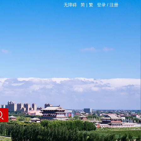
无障碍
简
|
繁
登录
/
注册