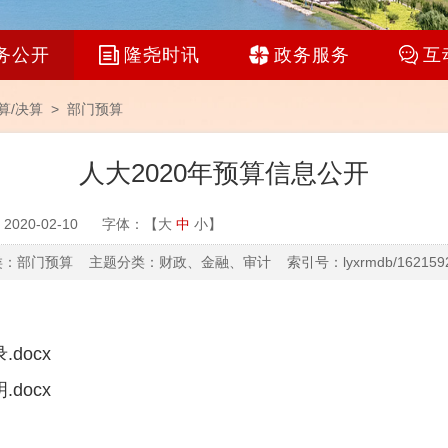
务公开
隆尧时讯
政务服务
互
算/决算
>
部门预算
人大2020年预算信息公开
020-02-10
字体：【
大
中
小
】
：部门预算 主题分类：财政、金融、审计 索引号：lyxrmdb/16215923
docx
明
.docx