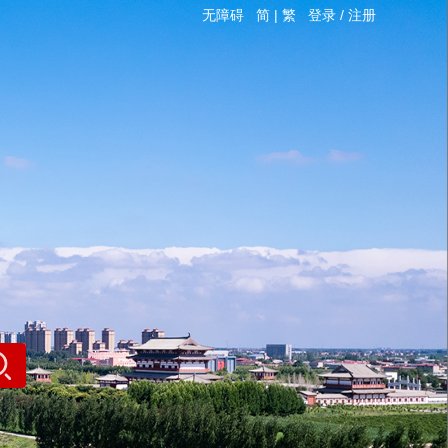
无障碍
简
|
繁
登录
/
注册