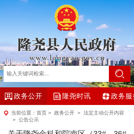
政务公开
隆尧时讯
政务服
当前位置：
首页
>
政务公开
>
法定主动公开内容
>
公告公示
关于隆尧金科和院南区（33#、36#