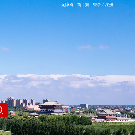
无障碍
简
|
繁
登录
/
注册