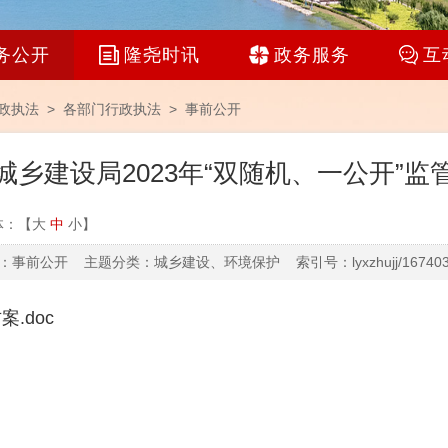
务公开
隆尧时讯
政务服务
互
政执法 >
各部门行政执法
>
事前公开
城乡建设局2023年“双随机、一公开”监
体：【
大
中
小
】
事前公开 主题分类：城乡建设、环境保护 索引号：lyxzhujj/1674033
.doc