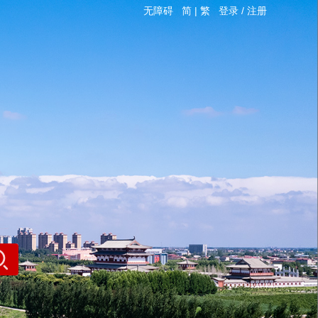
无障碍
简
|
繁
登录
/
注册