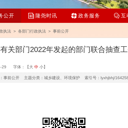
务公开
隆尧时讯
政务服务
互
政执法 >
各部门行政执法
>
事前公开
有关部门2022年发起的部门联合抽查
-29
字体：【
大
中
小
】
事前公开 主题分类：城乡建设、环境保护 索引号：lyxhjbhj/1642580