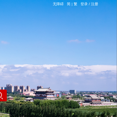
无障碍
简
|
繁
登录
/
注册