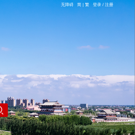
无障碍
简
|
繁
登录
/
注册