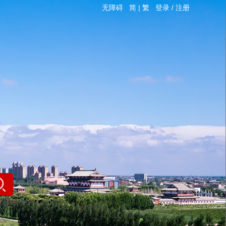
无障碍
简
|
繁
登录
/
注册