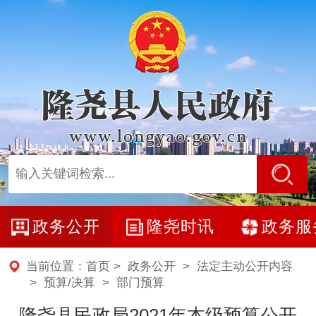
政务公开
隆尧时讯
政务服
当前位置：
首页
>
政务公开
>
法定主动公开内容
>
预算/决算
>
部门预算
隆尧县民政局2021年本级预算公开