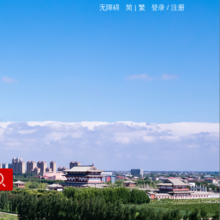
无障碍
简
|
繁
登录
/
注册