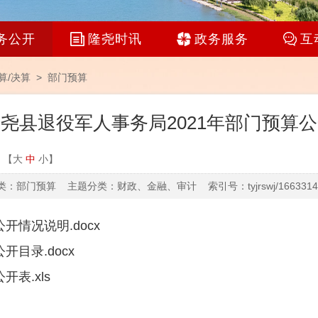
务公开
隆尧时讯
政务服务
互
算/决算
>
部门预算
尧县退役军人事务局2021年部门预算
：【
大
中
小
】
：部门预算 主题分类：财政、金融、审计 索引号：tyjrswj/16633149
开情况说明.docx
目录.docx
表.xls