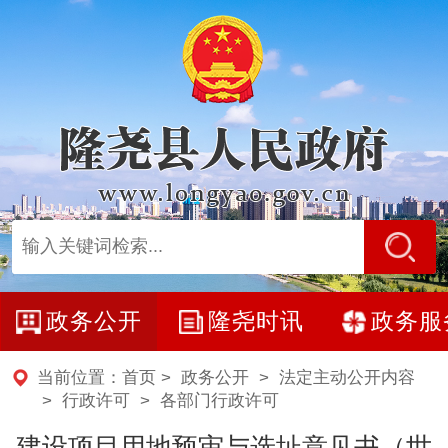
政务公开
隆尧时讯
政务服
当前位置：
首页
>
政务公开
>
法定主动公开内容
>
行政许可
>
各部门行政许可
建设项目用地预审与选址意见书（世