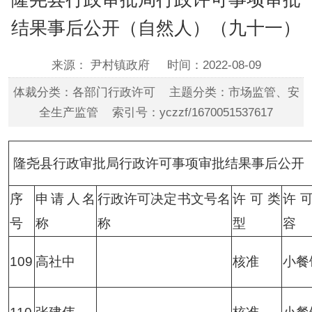
结果事后公开（自然人）（九十一）
来源： 尹村镇政府
时间：2022-08-09
体裁分类：各部门行政许可 主题分类：市场监管、安
全生产监管 索引号：yczzf/1670051537617
隆尧县行政审批局行政许可事项审批结果事后公开
序
申请人名
行政许可决定书文号名
许可类
许
号
称
称
型
容
109
高社中
核准
小餐