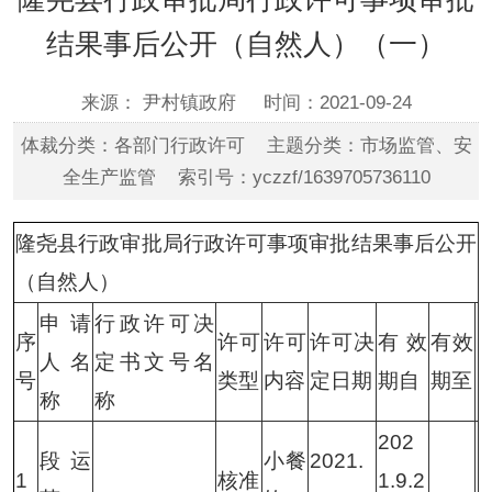
结果事后公开（自然人）（一）
来源： 尹村镇政府
时间：2021-09-24
体裁分类：各部门行政许可 主题分类：市场监管、安
全生产监管 索引号：yczzf/1639705736110
隆尧县行政审批局行政许可事项审批结果事后公开
（自然人）
申请
行政许可决
序
许可
许可
许可决
有效
有效
人名
定书文号名
号
类型
内容
定日期
期自
期至
称
称
202
段运
小餐
2021.
1
核准
1.9.2