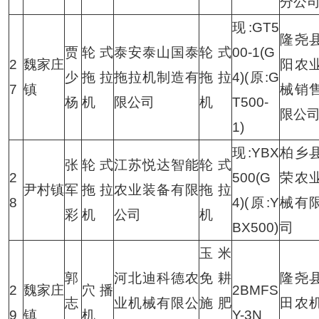
分公
现:GT5
隆尧
贾
轮式
泰安泰山国泰
轮式
00-1(G
2
魏家庄
阳农
少
拖拉
拖拉机制造有
拖拉
4)(原:G
7
镇
械销
杨
机
限公司
机
T500-
限公
1)
现:YBX
柏乡
张
轮式
江苏悦达智能
轮式
2
500(G
荣农
尹村镇
军
拖拉
农业装备有限
拖拉
8
4)(原:Y
械有
彩
机
公司
机
BX500)
司
玉米
郭
河北迪科德农
免耕
隆尧
2
魏家庄
穴播
2BMFS
志
业机械有限公
施肥
田农
9
镇
机
Y-3N