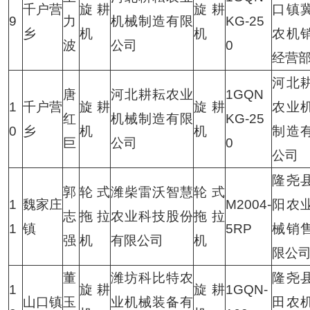
千户营
旋耕
旋耕
口镇
9
力
机械制造有限
KG-25
乡
机
机
农机
波
公司
0
经营
河北
唐
河北耕耘农业
1GQN
1
千户营
旋耕
旋耕
农业
红
机械制造有限
KG-25
0
乡
机
机
制造
巨
公司
0
公司
隆尧
郭
轮式
潍柴雷沃智慧
轮式
1
魏家庄
M2004-
阳农
志
拖拉
农业科技股份
拖拉
1
镇
5RP
械销
强
机
有限公司
机
限公
董
潍坊科比特农
隆尧
1
旋耕
旋耕
1GQN-
山口镇
玉
业机械装备有
田农