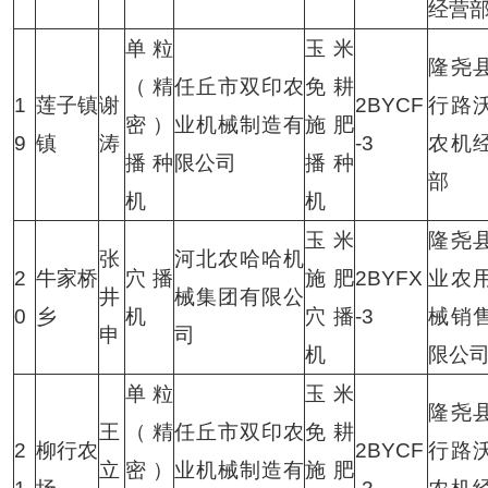
经营
单粒
玉米
隆尧
（精
任丘市双印农
免耕
1
莲子镇
谢
2BYCF
行路
密）
业机械制造有
施肥
9
镇
涛
-3
农机
播种
限公司
播种
部
机
机
玉米
隆尧
张
河北农哈哈机
2
牛家桥
穴播
施肥
2BYFX
业农
井
械集团有限公
0
乡
机
穴播
-3
械销
申
司
机
限公
单粒
玉米
隆尧
王
（精
任丘市双印农
免耕
2
柳行农
2BYCF
行路
立
密）
业机械制造有
施肥