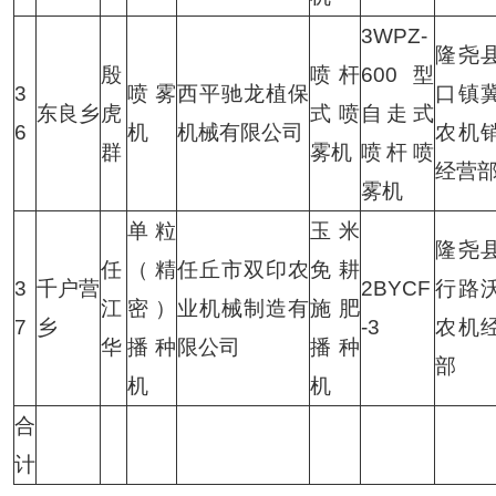
3WPZ-
隆尧
殷
喷杆
600型
3
喷雾
西平驰龙植保
口镇
东良乡
虎
式喷
自走式
6
机
机械有限公司
农机
群
雾机
喷杆喷
经营
雾机
单粒
玉米
隆尧
任
（精
任丘市双印农
免耕
3
千户营
2BYCF
行路
江
密）
业机械制造有
施肥
7
乡
-3
农机
华
播种
限公司
播种
部
机
机
合
计