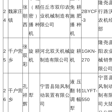
隆尧
张
（精
任丘市双印农
免耕
2
魏家庄
2BYCF
行路
朝
密）
业机械制造有
施肥
4
镇
-3
农机
西
播种
限公司
播种
部
机
机
隆尧
张
2
千户营
旋耕
河北双天机械
旋耕
1GKN-
阳农
双
5
乡
机
制造有限公司
机
270
械销
彩
限公
宁晋
液压
孔
宁晋县陆风制
风制
2
千户营
翻转
1LYFT-
祥
犁
动装置有限公
制有
6
乡
调幅
550
辉
司
司大
犁