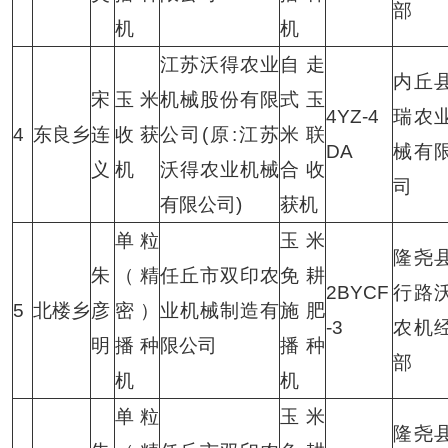
部
机
机
江苏沃得农业
自走
内丘
宋
玉米
机械股份有限
式玉
4YZ-4
瑞农
4
东良乡
连
收获
公司(原:江苏
米联
DA
械有
义
机
沃得农业机械
合收
司
有限公司)
获机
单粒
玉米
隆尧
朱
（精
任丘市双印农
免耕
2BYCF
行路
5
北楼乡
彦
密）
业机械制造有
施肥
-3
农机
明
播种
限公司
播种
部
机
机
单粒
玉米
隆尧