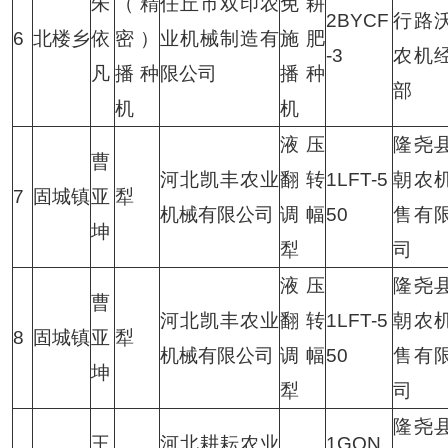
朱
（精
任丘市双印农
免耕
2BYCF
行路
6
北楼乡
依
密）
业机械制造有
施肥
-3
农机
凡
播种
限公司
播种
部
机
机
液压
隆尧
曹
河北凯丰农业
翻转
1LFT-5
朝农
7
固城镇
亚
犁
机械有限公司
调幅
50
售有
坤
犁
司
液压
隆尧
曹
河北凯丰农业
翻转
1LFT-5
朝农
8
固城镇
亚
犁
机械有限公司
调幅
50
售有
坤
犁
司
隆尧
王
河北耕耘农业
1GQN