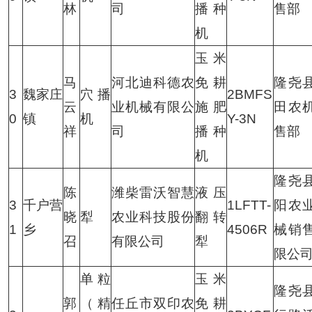
林
司
播种
售部
机
玉米
马
河北迪科德农
免耕
隆尧
3
魏家庄
穴播
2BMFS
云
业机械有限公
施肥
田农
0
镇
机
Y-3N
祥
司
播种
售部
机
隆尧
陈
潍柴雷沃智慧
液压
3
千户营
1LFTT-
阳农
晓
犁
农业科技股份
翻转
1
乡
4506R
械销
召
有限公司
犁
限公
单粒
玉米
隆尧
郭
（精
任丘市双印农
免耕