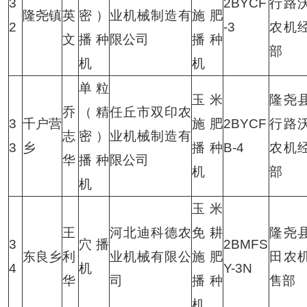
3
2BYCF
行路
隆尧镇
英
密）
业机械制造有
施肥
2
-3
农机
文
播种
限公司
播种
部
机
机
单粒
玉米
隆尧
乔
（精
任丘市双印农
3
千户营
施肥
2BYCF
行路
志
密）
业机械制造有
3
乡
播种
B-4
农机
华
播种
限公司
机
部
机
玉米
王
河北迪科德农
免耕
隆尧
3
穴播
2BMFS
东良乡
利
业机械有限公
施肥
田农
4
机
Y-3N
华
司
播种
售部
机