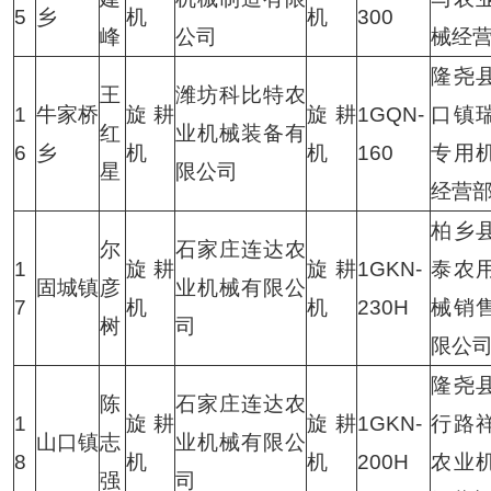
5
乡
机
机
300
峰
公司
械经
隆尧
王
潍坊科比特农
1
牛家桥
旋耕
旋耕
1GQN-
口镇
红
业机械装备有
6
乡
机
机
160
专用
星
限公司
经营
柏乡
尔
石家庄连达农
1
旋耕
旋耕
1GKN-
泰农
固城镇
彦
业机械有限公
7
机
机
230H
械销
树
司
限公
隆尧
陈
石家庄连达农
1
旋耕
旋耕
1GKN-
行路
山口镇
志
业机械有限公
8
机
机
200H
农业
强
司