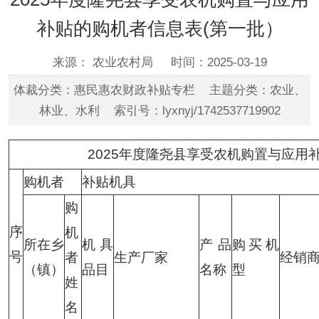
补贴的购机者信息表(第一批）
来源： 农业农村局
时间：2025-03-19
体裁分类：惠民惠农财政补贴专栏 主题分类：农业、
林业、水利 索引号：lyxnyj/1742537719902
2025年度隆尧县享受农机购置与应用补贴
购机者
补贴机具
购
序
机
所在乡
机具
产品
购买机
号
者
生产厂家
经销
（镇）
品目
名称
型
姓
名