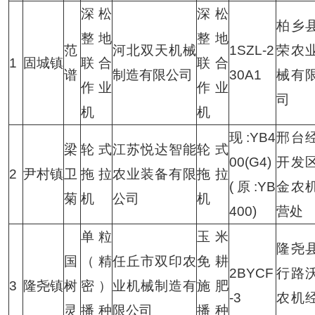
深松
深松
柏乡
整地
整地
范
河北双天机械
1SZL-2
荣农
1
固城镇
联合
联合
谱
制造有限公司
30A1
械有
作业
作业
司
机
机
现:YB4
邢台
梁
轮式
江苏悦达智能
轮式
00(G4)
开发
2
尹村镇
卫
拖拉
农业装备有限
拖拉
(原:YB
金农
菊
机
公司
机
400)
营处
单粒
玉米
隆尧
国
（精
任丘市双印农
免耕
2BYCF
行路
3
隆尧镇
树
密）
业机械制造有
施肥
-3
农机
灵
播种
限公司
播种