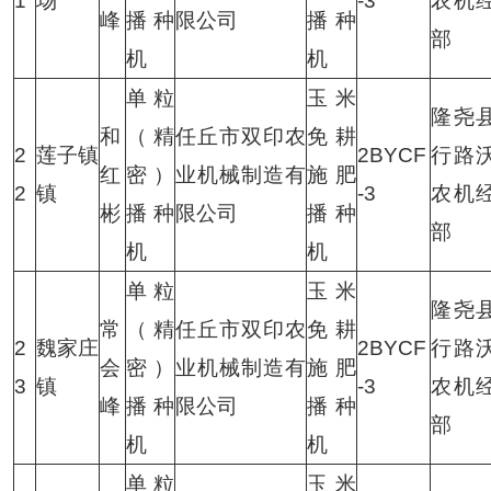
1
场
-3
农机
峰
播种
限公司
播种
部
机
机
单粒
玉米
隆尧
和
（精
任丘市双印农
免耕
2
莲子镇
2BYCF
行路
红
密）
业机械制造有
施肥
2
镇
-3
农机
彬
播种
限公司
播种
部
机
机
单粒
玉米
隆尧
常
（精
任丘市双印农
免耕
2
魏家庄
2BYCF
行路
会
密）
业机械制造有
施肥
3
镇
-3
农机
峰
播种
限公司
播种
部
机
机
单粒
玉米