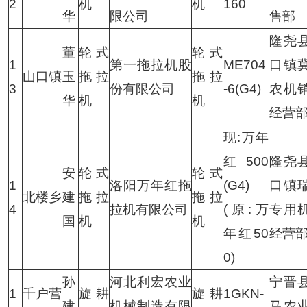
2
机
机
160
华
限公司
售部
隆尧
董
轮式
轮式
1
第一拖拉机股
ME704
口镇
山口镇
玉
拖拉
拖拉
3
份有限公司
-6(G4)
农机
华
机
机
经营
现:万年
红500
隆尧
安
轮式
轮式
1
洛阳万年红拖
(G4)
口镇
北楼乡
建
拖拉
拖拉
4
拉机有限公司
(原:万
专用
国
机
机
年红50
经营
0)
孙
河北利宏农业
宁晋
1
千户营
旋耕
旋耕
1GKN-
建
机械制造有限
马农