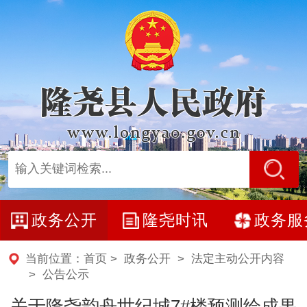
政务公开
隆尧时讯
政务服
当前位置：
首页
>
政务公开
>
法定主动公开内容
>
公告公示
关于隆尧韵舟世纪城7#楼预测绘成果