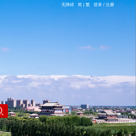
无障碍
简
|
繁
登录
/
注册