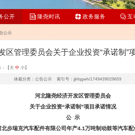
务公开
隆尧时讯
政务服务
互
告公示
发区管理委员会关于企业投资“承诺制”
体：【
大
中
小
】
体裁分类：公告公示 索引号：jjkfqgwh/1749439029659
河北隆尧经济开发区管理委员会
关于企业投资
“承诺制”项目承诺情况
公
示
河北步瑞克汽车配件有限公司年产
4.1万吨制动鼓等汽车