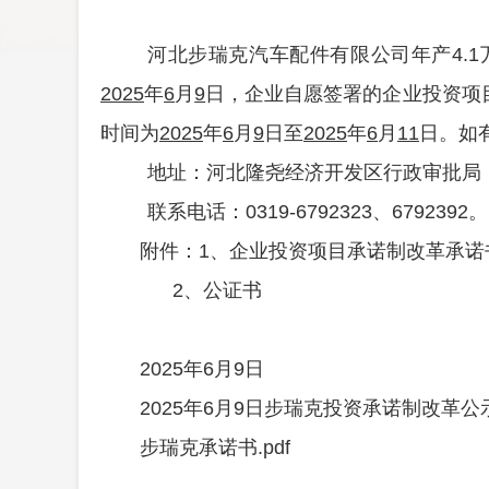
河北步瑞克汽车配件有限公司年产
4.
2025
年
6
月
9
日，企业自愿签署的企业投资项
时间为
2025
年
6
月
9
日至
2025
年
6
月
11
日。如
地址：
河北隆尧经济开发区行政审批局
联系电话：
0319-
6792323、6792392
。
附件：
1、企业投资项目承诺制改革承诺
2、公证书
2025
年
6
月
9
日
2025年6月9日步瑞克投资承诺制改革公示
步瑞克承诺书.pdf