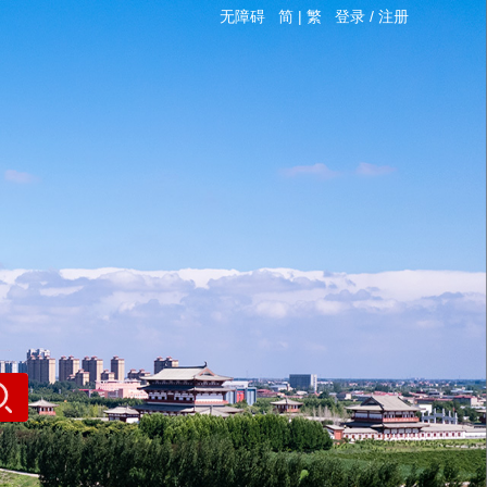
无障碍
简
|
繁
登录
/
注册