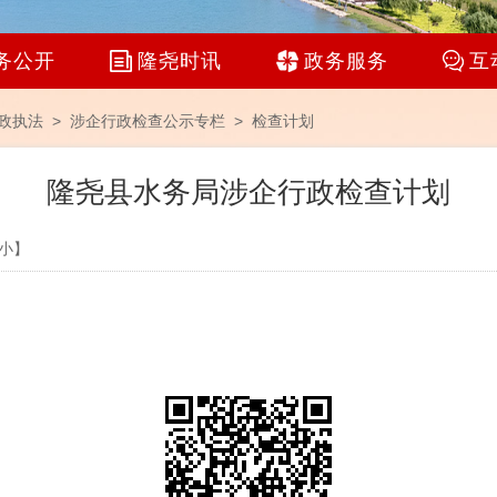
务公开
隆尧时讯
政务服务
互
政执法 >
涉企行政检查公示专栏
>
检查计划
隆尧县水务局涉企行政检查计划
小
】