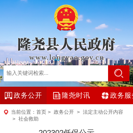
政务公开
隆尧时讯
政务服
当前位置：
首页
>
政务公开
>
法定主动公开内容
>
社会救助
202302低保公示