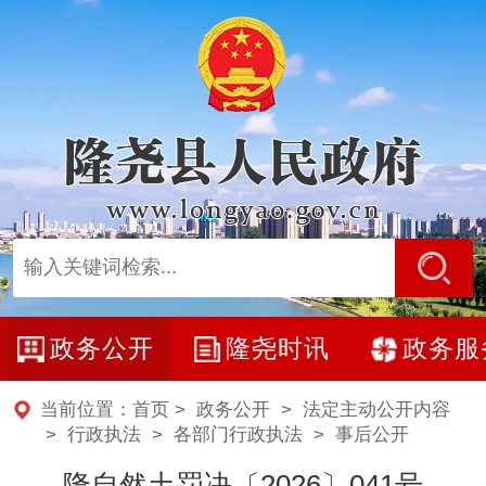
政务公开
隆尧时讯
政务服
当前位置：
首页
>
政务公开
>
法定主动公开内容
> 行政执法 >
各部门行政执法
>
事后公开
隆自然土罚决〔2026〕041号