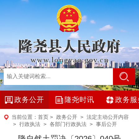
政务公开
隆尧时讯
政务服
当前位置：
首页
>
政务公开
>
法定主动公开内容
> 行政执法 >
各部门行政执法
>
事后公开
隆自然土罚决〔2026〕040号