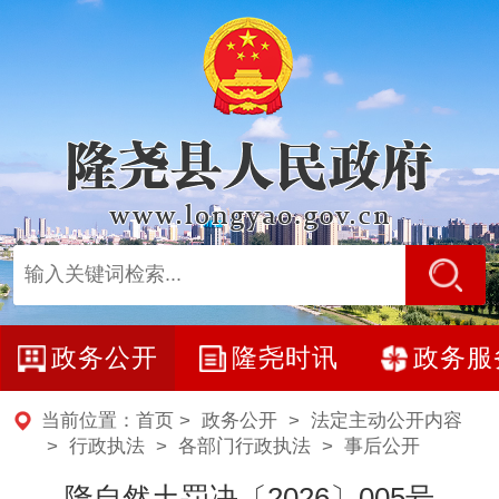
政务公开
隆尧时讯
政务服
当前位置：
首页
>
政务公开
>
法定主动公开内容
> 行政执法 >
各部门行政执法
>
事后公开
隆自然土罚决〔2026〕005号