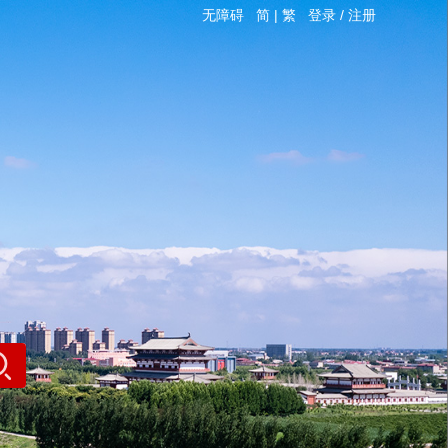
无障碍
简
|
繁
登录
/
注册