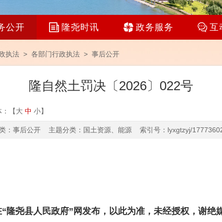
务公开
隆尧时讯
政务服务
互
政执法 >
各部门行政执法
>
事后公开
隆自然土罚决〔2026〕022号
体：【
大
中
小
】
：事后公开 主题分类：国土资源、能源 索引号：lyxgtzyj/17773602
“隆尧县人民政府”网发布，以此为准，未经授权，谢绝