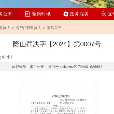
务公开
隆尧时讯
政务服务
互
政执法 >
各部门行政执法
>
事后公开
隆山罚决字【2024】第0007号
大
中
小
】
体裁分类：事后公开 索引号：skzrmzf/1724401626991