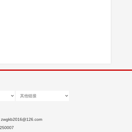
wgkb2016@126.com
50007