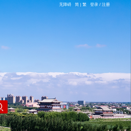
无障碍
简
|
繁
登录
/
注册