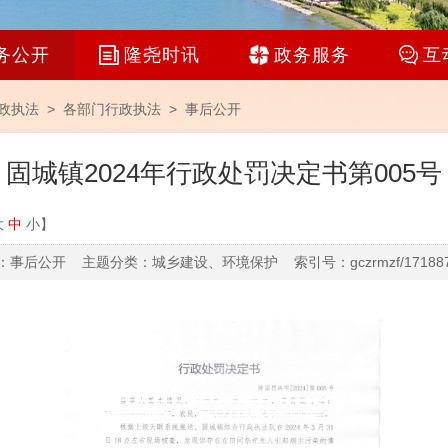
务公开
隆尧时讯
政务服务
互
政执法 >
各部门行政执法
>
事后公开
固城镇2024年行政处罚决定书第005号
大
中
小
】
事后公开 主题分类：城乡建设、环境保护 索引号：gczrmzf/1718875