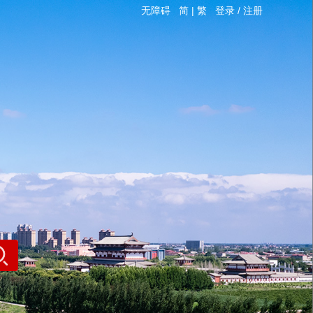
无障碍
简
|
繁
登录
/
注册