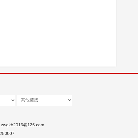
wgkb2016@126.com
50007