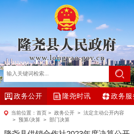
政务公开
隆尧时讯
政务服
当前位置：
首页
>
政务公开
>
法定主动公开内容
>
预算/决算
>
部门决算
隆尧县供销合作社2023年度决算公开