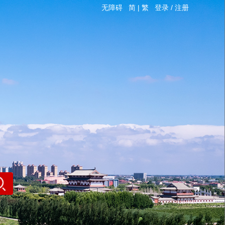
无障碍
简
|
繁
登录
/
注册