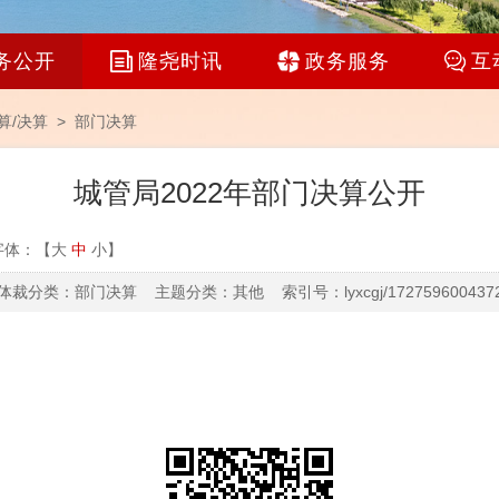
务公开
隆尧时讯
政务服务
互
算/决算
>
部门决算
城管局2022年部门决算公开
字体：【
大
中
小
】
体裁分类：部门决算 主题分类：其他 索引号：lyxcgj/172759600437