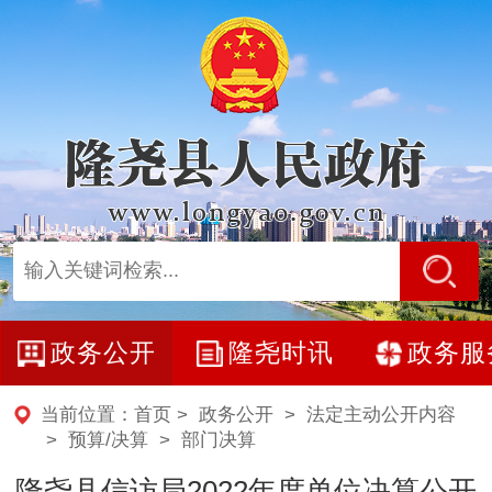
政务公开
隆尧时讯
政务服
当前位置：
首页
>
政务公开
>
法定主动公开内容
>
预算/决算
>
部门决算
隆尧县信访局2022年度单位决算公开