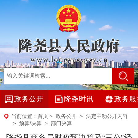
政务公开
隆尧时讯
政务服
当前位置：
首页
>
政务公开
>
法定主动公开内容
>
预算/决算
>
部门决算
隆尧县商务局财政预决算及“三公”经