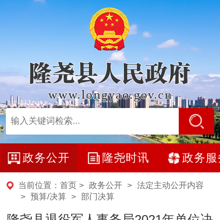
政务公开
隆尧时讯
政务服
当前位置：
首页
>
政务公开
>
法定主动公开内容
>
预算/决算
>
部门决算
隆尧县退役军人事务局2021年单位决