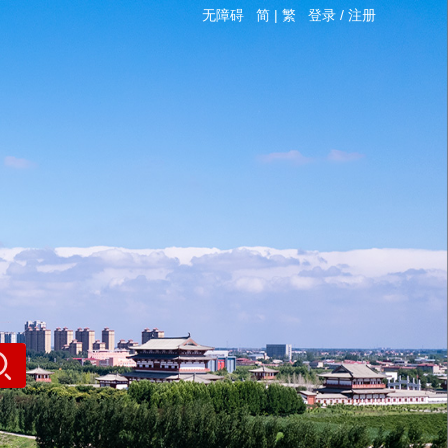
无障碍
简
|
繁
登录
/
注册