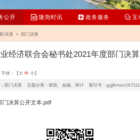
务公开
隆尧时讯
政务服务
互
算/决算
>
部门决算
业经济联合会秘书处2021年度部门决
字体：【
大
中
小
】
部门决算 主题分类：财政、金融、审计 索引号：gyjjlhmsc/1671114
门决算公开文本.pdf