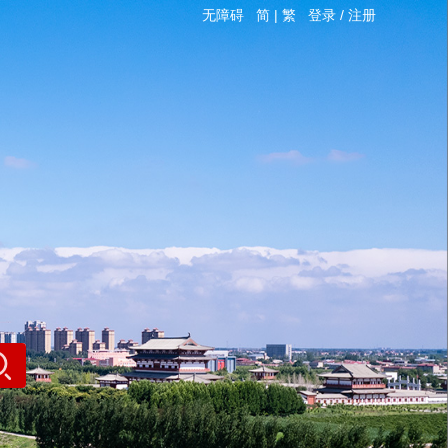
无障碍
简
|
繁
登录
/
注册