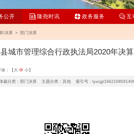
务公开
隆尧时讯
政务服务
互
算/决算
>
部门决算
县城市管理综合行政执法局2020年决
字体：【
大
中
小
】
体裁分类：部门决算 主题分类：其他 索引号：lyxcgj/166210859140