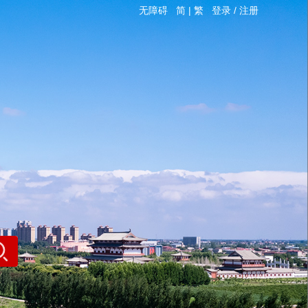
无障碍
简
|
繁
登录
/
注册