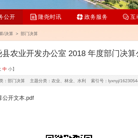
务公开
隆尧时讯
政务服务
互
算/决算
>
部门决算
县农业开发办公室 2018 年度部门决
大
中
小
】
：部门决算 主题分类：农业、林业、水利 索引号：lyxnyj/16230544
公开文本.pdf