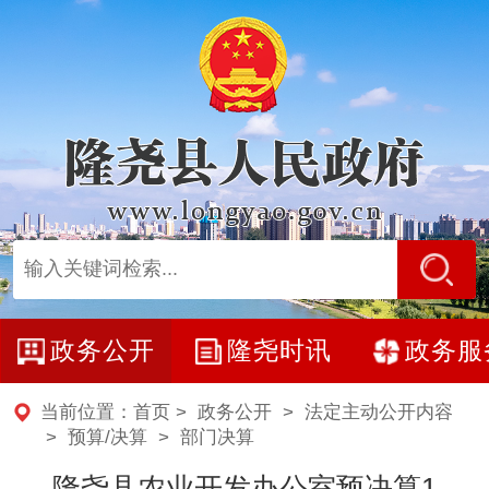
政务公开
隆尧时讯
政务服
当前位置：
首页
>
政务公开
>
法定主动公开内容
>
预算/决算
>
部门决算
隆尧县农业开发办公室预决算1