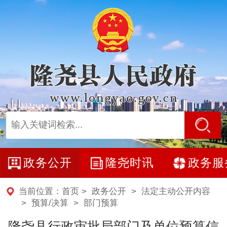
政务公开
隆尧时讯
政务服
当前位置：
首页
>
政务公开
>
法定主动公开内容
>
预算/决算
>
部门预算
隆尧县行政审批局部门及单位预算信